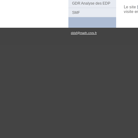
GDR Analyse des EDP
Le site
visite e
SMF
ddsf@math.cnrs.fr