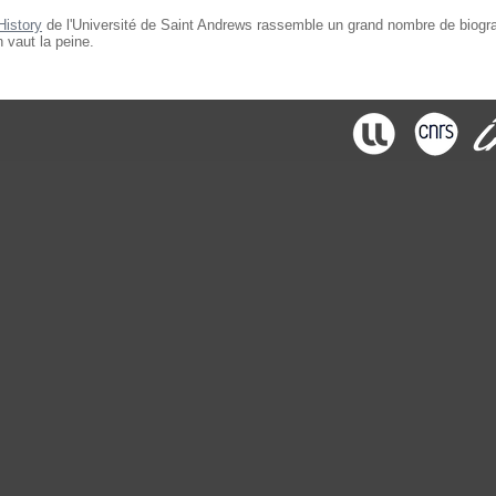
History
de l'Université de Saint Andrews rassemble un grand nombre de biogr
n vaut la peine.