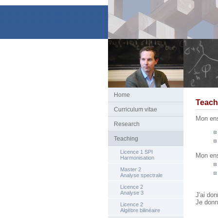
Home
Teach
Curriculum vitae
Mon ens
Research
Teaching
Licence 1 SPI
Mon ens
Harmonisation
Master 2
Analyse spectrale
Licence 2
Analyse 3
J'ai do
Je donn
Licence 2
Algèbre bilinéaire